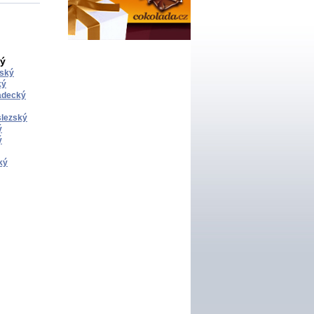
ký
ský
ký
adecký
lezský
ý
ý
ký