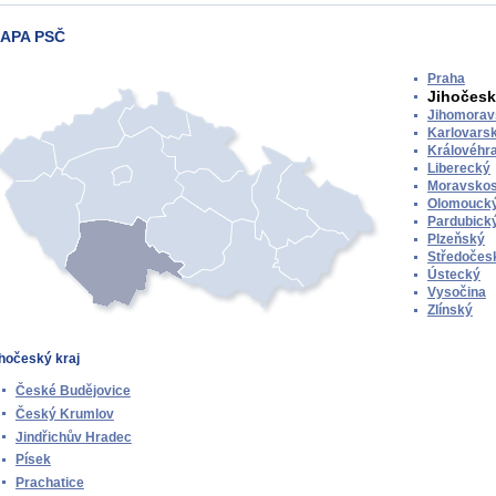
APA PSČ
Praha
Jihočes
Jihomorav
Karlovars
Královéhr
Liberecký
Moravskos
Olomouck
Pardubick
Plzeňský
Středočes
Ústecký
Vysočina
Zlínský
hočeský kraj
České Budějovice
Český Krumlov
Jindřichův Hradec
Písek
Prachatice