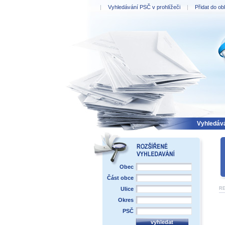
|
Vyhledávání PSČ v prohlížeči
|
Přidat do ob
PSČ 
Vyhledáv
Obec
Část obce
Ulice
R
Okres
PSČ