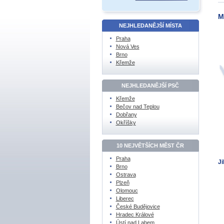
M
NEJHLEDANĚJŠÍ MÍSTA
Praha
Nová Ves
Brno
Křemže
NEJHLEDANĚJŠÍ PSČ
Křemže
Bečov nad Teplou
Dobřany
Okříšky
10 NEJVĚTŠÍCH MĚST ČR
Praha
Ji
Brno
Ostrava
Plzeň
Olomouc
Liberec
České Budějovice
Hradec Králové
Ústí nad Labem