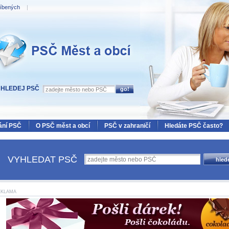
líbených
|
Měst a obcí
HLEDEJ PSČ
ání PSČ
O PSČ měst a obcí
PSČ v zahraničí
Hledáte PSČ často?
VYHLEDAT PSČ
EKLAMA