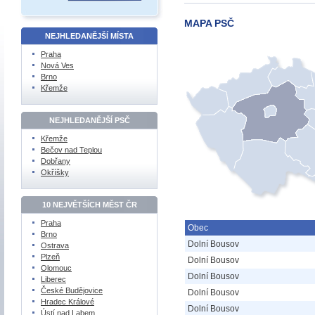
MAPA PSČ
NEJHLEDANĚJŠÍ MÍSTA
Praha
Nová Ves
Brno
Křemže
NEJHLEDANĚJŠÍ PSČ
Křemže
Bečov nad Teplou
Dobřany
Okříšky
10 NEJVĚTŠÍCH MĚST ČR
Praha
Obec
Brno
Dolní Bousov
Ostrava
Plzeň
Dolní Bousov
Olomouc
Dolní Bousov
Liberec
České Budějovice
Dolní Bousov
Hradec Králové
Dolní Bousov
Ústí nad Labem