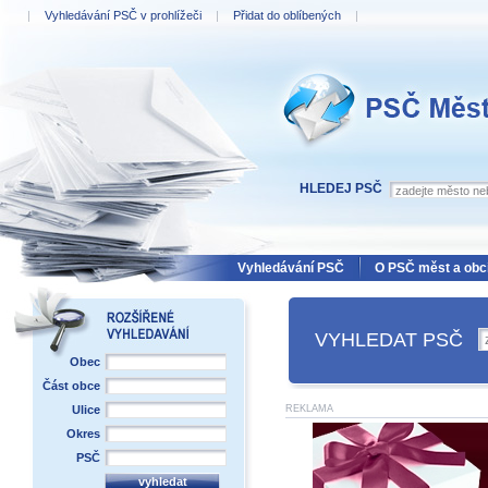
|
Vyhledávání PSČ v prohlížeči
|
Přidat do oblíbených
|
PSČ Měst a obcí
HLEDEJ PSČ
Vyhledávání PSČ
O PSČ měst a obc
VYHLEDAT PSČ
Obec
Část obce
Ulice
REKLAMA
Okres
PSČ