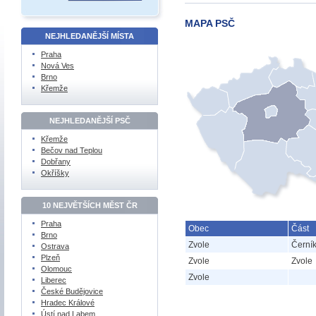
MAPA PSČ
NEJHLEDANĚJŠÍ MÍSTA
Praha
Nová Ves
Brno
Křemže
NEJHLEDANĚJŠÍ PSČ
Křemže
Bečov nad Teplou
Dobřany
Okříšky
10 NEJVĚTŠÍCH MĚST ČR
Praha
Obec
Část
Brno
Zvole
Černí
Ostrava
Plzeň
Zvole
Zvole
Olomouc
Zvole
Liberec
České Budějovice
Hradec Králové
Ústí nad Labem