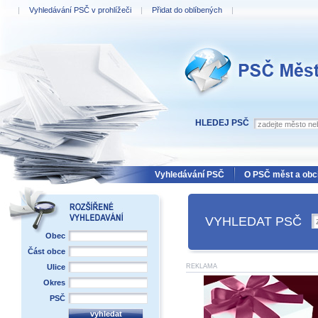
|
Vyhledávání PSČ v prohlížeči
|
Přidat do oblíbených
|
PSČ Měst a obcí
HLEDEJ PSČ
Vyhledávání PSČ
O PSČ měst a obc
VYHLEDAT PSČ
Obec
Část obce
Ulice
REKLAMA
Okres
PSČ