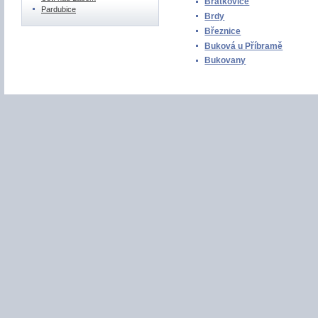
Bratkovice
Pardubice
Brdy
Březnice
Buková u Příbramě
Bukovany