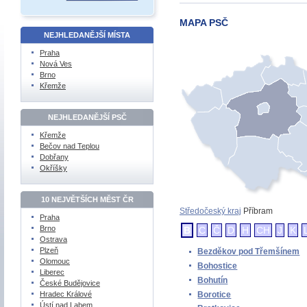
MAPA PSČ
NEJHLEDANĚJŠÍ MÍSTA
Praha
Nová Ves
Brno
Křemže
NEJHLEDANĚJŠÍ PSČ
Křemže
Bečov nad Teplou
Dobřany
Okříšky
10 NEJVĚTŠÍCH MĚST ČR
Středočeský kraj
Příbram
Praha
Brno
B
C
Č
D
H
CH
J
K
Ostrava
Plzeň
Bezděkov pod Třemšínem
Olomouc
Bohostice
Liberec
Bohutín
České Budějovice
Borotice
Hradec Králové
Ústí nad Labem