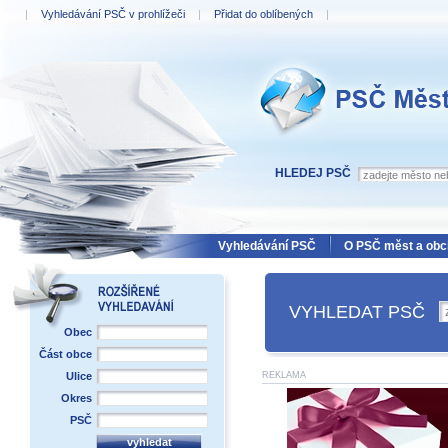
|
Vyhledávání PSČ v prohlížeči
|
Přidat do oblíbených
|
PSČ Měst a obcí
HLEDEJ PSČ
Vyhledávání PSČ
O PSČ měst a obc
VYHLEDAT PSČ
Obec
Část obce
Ulice
REKLAMA
Okres
PSČ