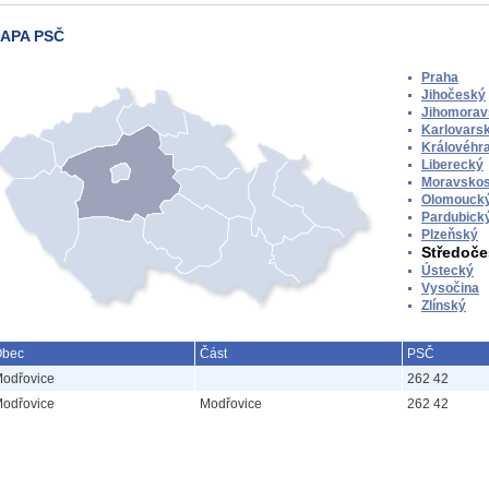
APA PSČ
Praha
Jihočeský
Jihomorav
Karlovars
Královéhr
Liberecký
Moravskos
Olomouck
Pardubick
Plzeňský
Středoče
Ústecký
Vysočina
Zlínský
bec
Část
PSČ
odřovice
262 42
odřovice
Modřovice
262 42