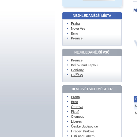
M
NEJHLEDANĚJŠÍ MÍSTA
Praha
Nová Ves
Brno
Křemže
NEJHLEDANĚJŠÍ PSČ
Křemže
Bečov nad Teplou
Dobřany
Okříšky
10 NEJVĚTŠÍCH MĚST ČR
Praha
O
Brno
M
Ostrava
Plzeň
M
Olomouc
Liberec
České Budějovice
Hradec Králové
Ústí nad Labem