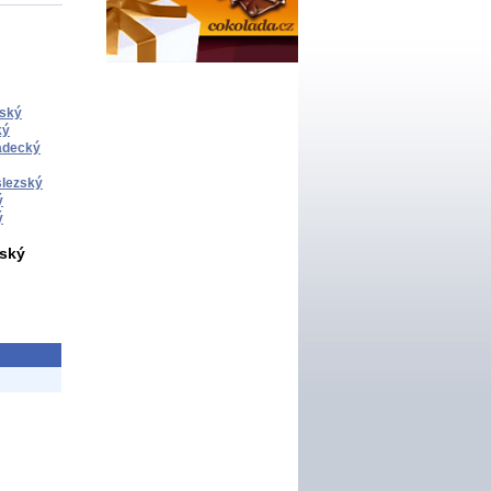
ský
ký
adecký
lezský
ý
ý
ský