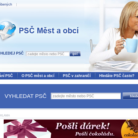
líbených
|
Měst a obcí
HLEDEJ PSČ
ání PSČ
O PSČ měst a obcí
PSČ v zahraničí
Hledáte PSČ často?
VYHLEDAT PSČ
EKLAMA