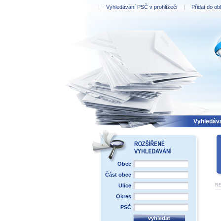
|
Vyhledávání PSČ v prohlížeči
|
Přidat do ob
PSČ 
Vyhledáv
Obec
Část obce
Ulice
R
Okres
PSČ